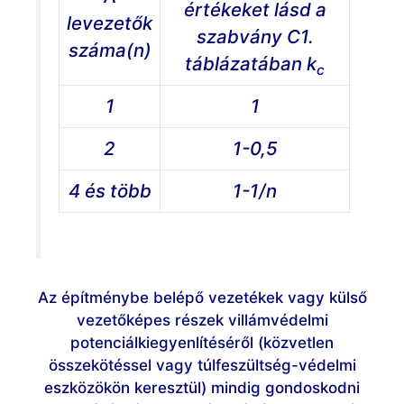
értékeket lásd a
levezetők
szabvány C1.
száma(
n)
táblázatában
k
c
1
1
2
1-0,5
4 és több
1-1/n
Az építménybe belépő vezetékek vagy külső
vezetőképes részek villámvédelmi
potenciálkiegyenlítéséről (közvetlen
összekötéssel vagy túlfeszültség-védelmi
eszközökön keresztül) mindig gondoskodni