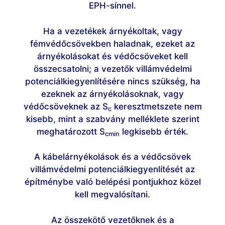
EPH-sínnel.
Ha a vezetékek árnyékoltak, vagy
fémvédőcsövekben haladnak, ezeket az
árnyékolásokat és védőcsöveket kell
összecsatolni; a vezetők villámvédelmi
potenciálkiegyenlítésére nincs szükség, ha
ezeknek az árnyékolásoknak, vagy
védőcsöveknek az S
keresztmetszete nem
c
kisebb, mint a szabvány melléklete szerint
meghatározott S
legkisebb érték.
cmin
A kábelárnyékolások és a védőcsövek
villámvédelmi potenciálkiegyenlítését az
építménybe való belépési pontjukhoz közel
kell megvalósítani.
Az összekötő vezetőknek és a