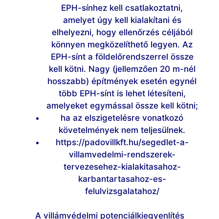
EPH-sínhez kell csatlakoztatni,
amelyet úgy kell kialakítani és
elhelyezni, hogy ellenőrzés céljából
könnyen megközelíthető legyen. Az
EPH-sínt a földelőrendszerrel össze
kell kötni. Nagy (jellemzően 20 m-nél
hosszabb) építmények esetén egynél
több EPH-sínt is lehet létesíteni,
amelyeket egymással össze kell kötni;
ha az elszigetelésre vonatkozó
követelmények nem teljesülnek.
https://padovillkft.hu/segedlet-a-
villamvedelmi-rendszerek-
tervezesehez-kialakitasahoz-
karbantartasahoz-es-
felulvizsgalatahoz/
A villámvédelmi potenciálkiegyenlítés