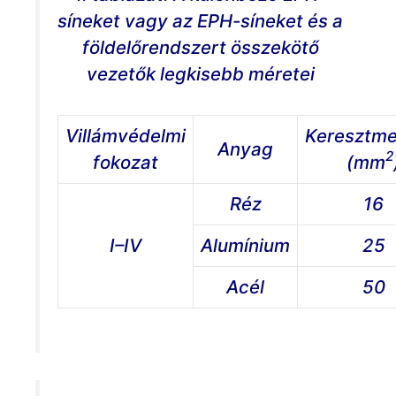
síneket vagy az EPH-síneket és a
földelőrendszert összekötő
vezetők legkisebb méretei
Villámvédelmi
Keresztme
Anyag
2
fokozat
(mm
Réz
16
I–IV
Alumínium
25
Acél
50