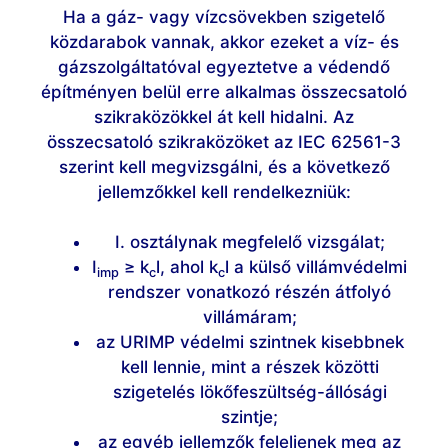
Ha a gáz- vagy vízcsövekben szigetelő
közdarabok vannak, akkor ezeket a víz- és
gázszolgáltatóval egyeztetve a védendő
építményen belül erre alkalmas összecsatoló
szikraközökkel át kell hidalni. Az
összecsatoló szikraközöket az IEC 62561-3
szerint kell megvizsgálni, és a következő
jellemzőkkel kell rendelkezniük:
I. osztálynak megfelelő vizsgálat;
I
≥ k
l, ahol k
l a külső villámvédelmi
imp
c
c
rendszer vonatkozó részén átfolyó
villámáram;
az URIMP védelmi szintnek kisebbnek
kell lennie, mint a részek közötti
szigetelés lökőfeszültség-állósági
szintje;
az egyéb jellemzők feleljenek meg az