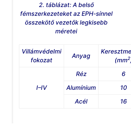
2. táblázat: A belső
fémszerkezeteket az EPH-sínnel
összekötő vezetők legkisebb
méretei
Villámvédelmi
Keresztme
Anyag
2
fokozat
(mm
Réz
6
I–IV
Alumínium
10
Acél
16