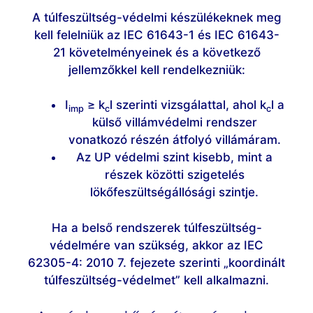
A túlfeszültség-védelmi készülékeknek meg
kell felelniük az IEC 61643-1 és IEC 61643-
21 követelményeinek és a következő
jellemzőkkel kell rendelkezniük:
I
≥ k
l szerinti vizsgálattal, ahol k
l a
imp
c
c
külső villámvédelmi rendszer
vonatkozó részén átfolyó villámáram.
Az UP védelmi szint kisebb, mint a
részek közötti szigetelés
lökőfeszültségállósági szintje.
Ha a belső rendszerek túlfeszültség-
védelmére van szükség, akkor az IEC
62305-4: 2010 7. fejezete szerinti „koordinált
túlfeszültség-védelmet” kell alkalmazni.