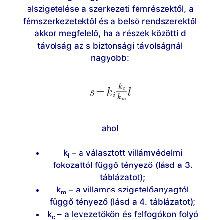
elszigetelése a szerkezeti fémrészektől, a
fémszerkezetektől és a belső rendszerektől
akkor megfelelő, ha a részek közötti d
távolság az s biztonsági távolságnál
nagyobb:
ahol
k
– a választott villámvédelmi
i
fokozattól függő tényező (lásd a 3.
táblázatot);
k
– a villamos szigetelőanyagtól
m
függő tényező (lásd a 4. táblázatot);
k
– a levezetőkön és felfogókon folyó
c