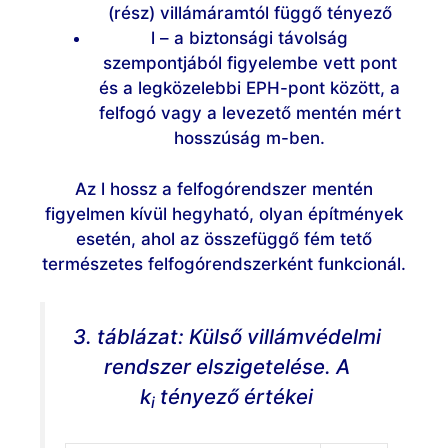
(rész) villámáramtól függő tényező
l – a biztonsági távolság
szempontjából figyelembe vett pont
és a legközelebbi EPH-pont között, a
felfogó vagy a levezető mentén mért
hosszúság m-ben.
Az l hossz a felfogórendszer mentén
figyelmen kívül hegyható, olyan építmények
esetén, ahol az összefüggő fém tető
természetes felfogórendszerként funkcionál.
3. táblázat: Külső villámvédelmi
rendszer elszigetelése. A
k
tényező értékei
i