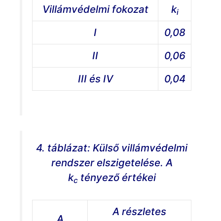
Villámvédelmi fokozat
k
i
I
0,08
II
0,06
III és IV
0,04
4. táblázat: Külső villámvédelmi
rendszer elszigetelése. A
k
tényező értékei
c
A részletes
A