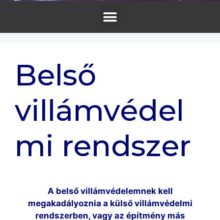
Belső
villámvédel
mi rendszer
A belső villámvédelemnek kell
megakadályoznia a külső villámvédelmi
rendszerben, vagy az építmény más