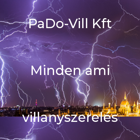
PaDo-Vill Kft
Minden ami
villanyszerelés