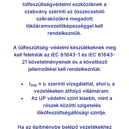
túlfeszültségvédelmi eszközöknek a
szabvány szerinti az összecsatoló
szikraközökre megadott
lökőáramvezetőképességgel kell
rendelkezniük.
A túlfeszültség-védelmi készülékeknek meg
kell felelniük az IEC 61643-1 és IEC 61643-
21 követelményeinek és a következő
jellemzőkkel kell rendelkezniük:
I
≥ I
szerinti vizsgálattal, ahol I
a
imp
F
F
vezetékeken átfolyó villámáram.
Az UP védelmi szint kisebb, mint a
részek közötti szigetelés
lökőfeszültségállósági szintje.
Ha az építménybe belépő vezetékekhez