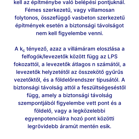
kell az építménybe való belépési pontjuknál.
Fémes szerkezetű, vagy villamosan
folytonos, összefüggő vasbeton szerkezetű
építmények esetén a biztonsági távolságot
nem kell figyelembe venni.
A k
tényező, azaz a villámáram eloszlása a
c
felfogók/levezetők között függ az LPS
fokozattól, a levezetők átlagos n számától, a
levezetők helyzetétől az összekötő gyűrűs
vezetőktől, és a földelőrendszer típusától. A
biztonsági távolság attól a feszültségeséstől
függ, amely a biztonsági távolság
szempontjából figyelembe vett pont és a
földelő, vagy a legközelebbi
egyenpotenciálra hozó pont közötti
legrövidebb áramút mentén esik.