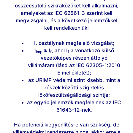
összecsatoló szikraközöket kell alkalmazni,
amelyeket az IEC 62561-3 szerint kell
megvizsgálni, és a következő jellemzőkkel
kell rendelkezniük:
I. osztálynak megfelelő vizsgálat;
I
≥ I
, ahol I
a vonatkozó külső
imp
f
f
vezetőképes részen átfolyó
villámáram (lásd az IEC 62305-1:2010
E mellékletét);
az URIMP védelmi szint kisebb, mint a
részek közötti szigetelés
lökőfeszültségállósági szintje;
az egyéb jellemzők megfelelnek az IEC
61643-12-nek.
Ha potenciálkiegyenlítésre van szükség, de
villámvédelmi rendszerre nincs, akkor erre a